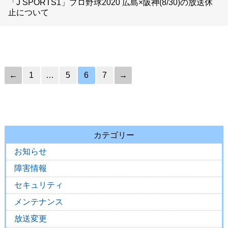
「J SPORTS1」プロ野球2020 広島×阪神(8/30)の放送休
止について
←
1
…
5
6
7
→
カテゴリー
お知らせ
障害情報
セキュリティ
メンテナンス
放送変更