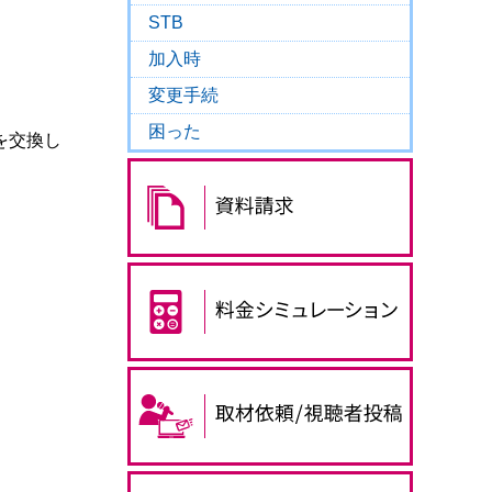
STB
加入時
変更手続
困った
を交換し