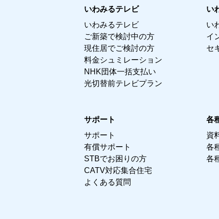
いわみるテレビ
い
いわみるテレビ
い
ご新築で検討中の方
イ
現住居でご検討の方
セ
料金シュミレーション
NHK団体一括支払い
光切替前テレビプラン
サポート
各
サポート
資
有償サポート
各
STBでお困りの方
各
CATV対応集合住宅
よくある質問