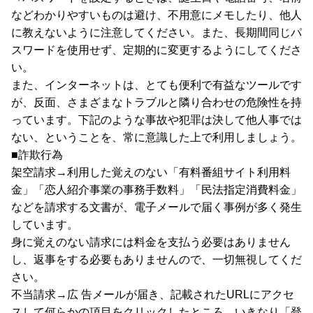
などわかりやすいものは避け、不用意にメモしたり、他人
に教えないように注意してください。また、長期間同じパ
スワードを使用せず、定期的に変更するようにしてくださ
い。
また、インターネットは、とても便利で有益なツールです
が、反面、さまざまなトラブルと隣り合わせの危険性を持
っています。下記のような事故や犯罪は決して他人事では
ない、ということを、常に意識した上で利用しましょう。
■詐欺行為
架空請求→利用した覚えのない「有料番組サイト利用料
金」「恋人紹介事業の事務手数料」「民法指定消費料金」
などを請求する文書が、電子メールで届く事例が多く発生
しています。
身に覚えのない請求には料金を支払う必要はありません
し、返事をする必要もありませんので、一切無視してくだ
さい。
不当請求→広 告メールが届き、記載されたURLにアクセ
スして何らかの項目をクリックしたところ、いきなり「登