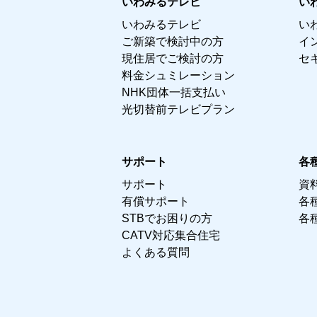
いわみるテレビ
い
いわみるテレビ
い
ご新築で検討中の方
イ
現住居でご検討の方
セ
料金シュミレーション
NHK団体一括支払い
光切替前テレビプラン
サポート
各
サポート
資
有償サポート
各
STBでお困りの方
各
CATV対応集合住宅
よくある質問