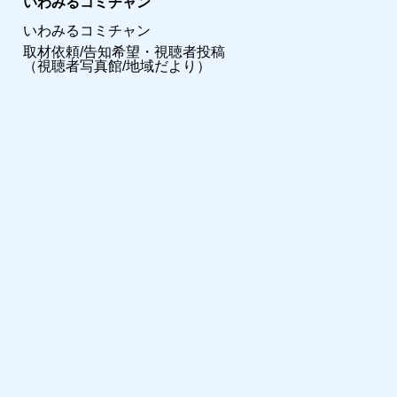
いわみるコミチャン
いわみるコミチャン
取材依頼/告知希望・視聴者投稿
（視聴者写真館/地域だより）