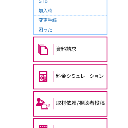
STB
加入時
変更手続
困った