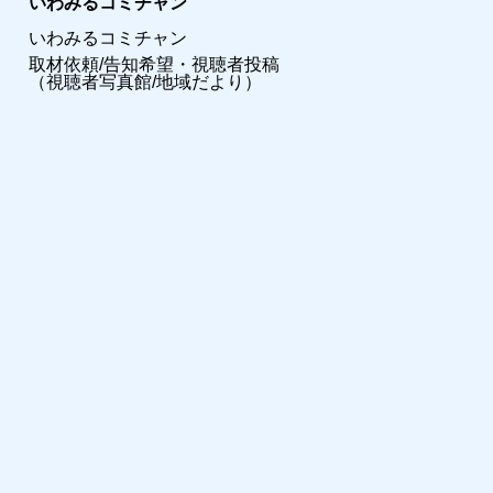
いわみるコミチャン
いわみるコミチャン
取材依頼/告知希望・視聴者投稿
（視聴者写真館/地域だより）