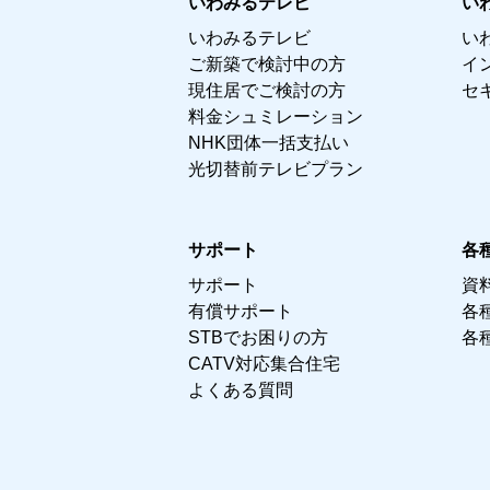
いわみるテレビ
い
いわみるテレビ
い
ご新築で検討中の方
イ
現住居でご検討の方
セ
料金シュミレーション
NHK団体一括支払い
光切替前テレビプラン
サポート
各
サポート
資
有償サポート
各
STBでお困りの方
各
CATV対応集合住宅
よくある質問