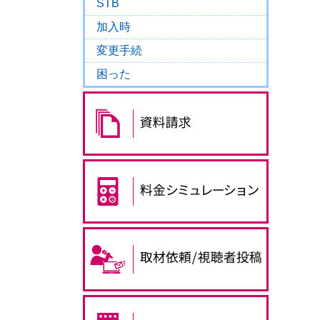
STB
加入時
変更手続
困った