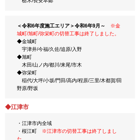
栃木/長安本郷
＜令和6年度施工エリア＞令和6年9月～
※金
城町/旭町/弥栄町の切替工事は終了しました。
◆金城町
宇津井/今福/久佐/追原/入野
◆旭町
木田/山ノ内/都川/来尾/市木
◆弥栄町
稲代/大坪/小坂/門田/高内/程原/三里/木都賀/田
野原/野坂
◆江津市
・江津市内全域
・桜江町
※江津市の切替工事は終了しまし
た。