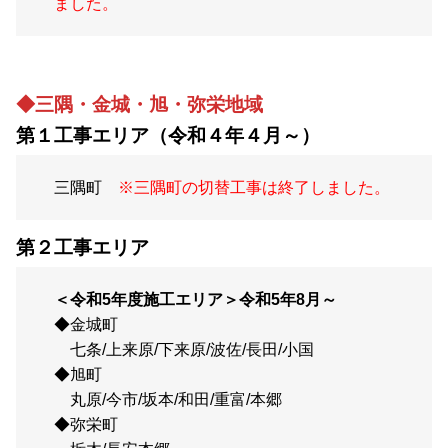
ました。
◆
三隅・金城・旭・弥栄地域
第１工事エリア（令和４年４月～）
三隅町
※三隅町の切替工事は終了しました。
第２工事エリア
＜令和5年度施工エリア＞令和5年8月～
◆金城町
七条/上来原/下来原/波佐/長田/小国
◆旭町
丸原/今市/坂本/和田/重富/本郷
◆弥栄町