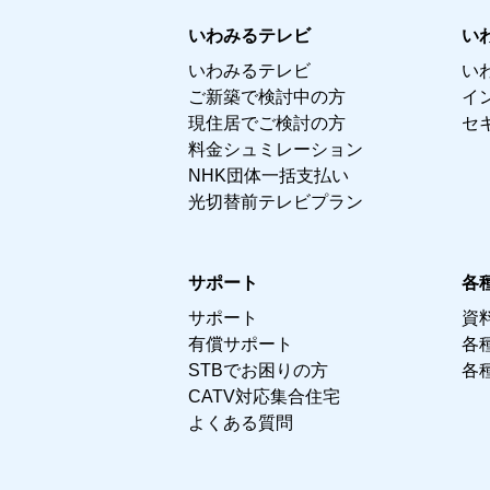
いわみるテレビ
い
いわみるテレビ
い
ご新築で検討中の方
イ
現住居でご検討の方
セ
料金シュミレーション
NHK団体一括支払い
光切替前テレビプラン
サポート
各
サポート
資
有償サポート
各
STBでお困りの方
各
CATV対応集合住宅
よくある質問