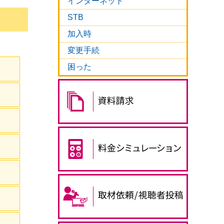
インターネット
STB
加入時
変更手続
困った